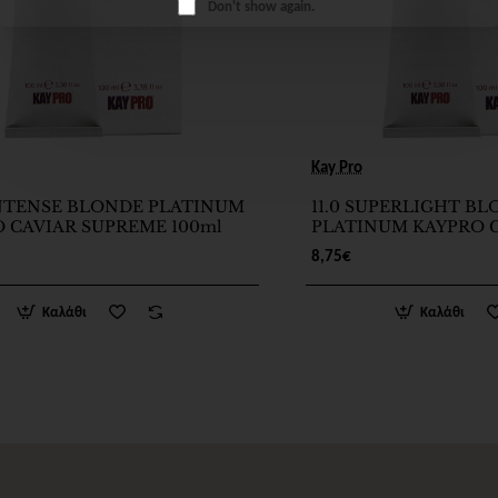
Don't show again.
Kay Pro
INTENSE BLONDE PLATINUM
11.0 SUPERLIGHT B
 CAVIAR SUPREME 100ml
PLATINUM KAYPRO 
SUPREME 100ml
8,75€
Καλάθι
Καλάθι