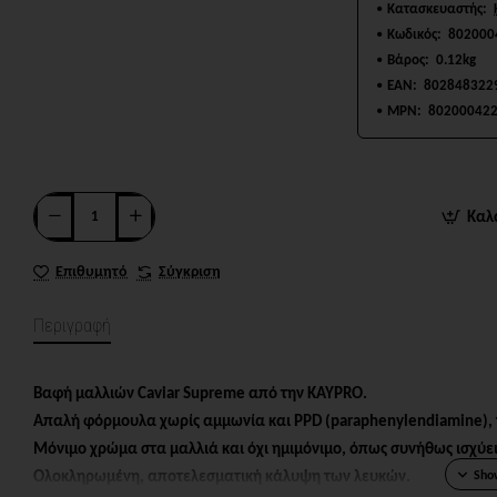
Κατασκευαστής:
Κωδικός:
802000
Βάρος:
0.12kg
EAN:
802848322
MPN:
80200042
Καλ
Επιθυμητό
Σύγκριση
Περιγραφή
Βαφή μαλλιών Caviar Supreme από την KAYPRO.
Απαλή φόρμουλα χωρίς αμμωνία και PPD (paraphenylendiamine),
Μόνιμο χρώμα στα μαλλιά και όχι ημιμόνιμο, όπως συνήθως ισχύει
Ολοκληρωμένη, αποτελεσματική κάλυψη των λευκών.