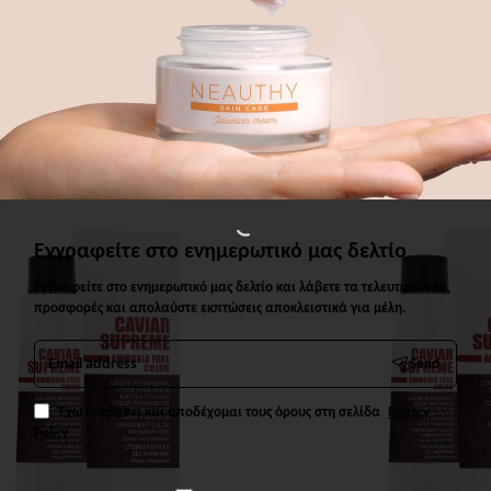
 ΠΡΟΙΟΝΤΑ
ΑΓΟΡΑΣΑΝ ΕΠΙΣΗΣ
ΑΠΟ ΤΗΝ ΙΔΙΑ Κ
Εγγραφείτε στο ενημερωτικό μας δελτίο
Εγγραφείτε στο ενημερωτικό μας δελτίο και λάβετε τα τελευταία νέα,
προσφορές και απολαύστε εκπτώσεις αποκλειστικά για μέλη.
Email
Send
address
Έχω διαβάσει και αποδέχομαι τους όρους στη σελίδα
Privacy
Policy