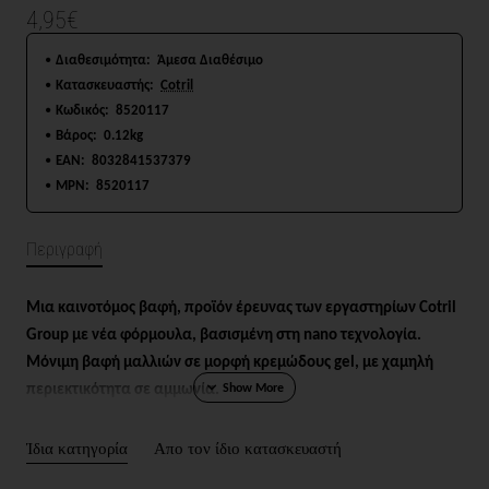
4,95€
Διαθεσιμότητα:
Άμεσα Διαθέσιμο
Κατασκευαστής:
Cotril
Κωδικός:
8520117
Βάρος:
0.12kg
EAN:
8032841537379
MPN:
8520117
Περιγραφή
Μια καινοτόμος βαφή, προϊόν έρευνας των εργαστηρίων Cotril
Group με νέα φόρμουλα, βασισμένη στη nano τεχνολογία.
Μόνιμη βαφή μαλλιών σε μορφή κρεμώδους gel, με χαμηλή
περιεκτικότητα σε αμμωνία.
Περιποιητική και προστατευτική καλλυντική βάση, πλούσια σε
πρωτεΐνες μεταξιού, αμυγδαλέλαιο, πρωτεΐνες γάλακτος και
Ίδια κατηγορία
Απο τον ίδιο κατασκευαστή
βούτυρο Karite.