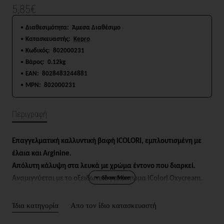
5,85€
Διαθεσιμότητα:
Άμεσα Διαθέσιμο
Κατασκευαστής:
Kepro
Κωδικός:
802000231
Βάρος:
0.12kg
EAN:
8028483244881
MPN:
802000231
Περιγραφή
Επαγγελματική καλλυντική βαφή iCOLORI, εμπλουτισμένη με
έλαια και Arginine.
Απόλυτη κάλυψη στα λευκά με χρώμα έντονο που διαρκεί.
Αναμιγνύεται με το οξειδωτικό γαλάκτωμα
iColori Oxycream
.
Αναλογία ανάμιξης: 1:1.5 / 1:2.5 (ξανθιστικά).
Σε σωληνάριο των 100ml.
Ίδια κατηγορία
Απο τον ίδιο κατασκευαστή