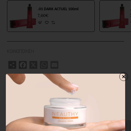
.01 DARK ACTUEL 100ml
7,60€
ΚΟΙΝΟΠΟΙΗΣΗ
Share
Facebook
X
WhatsApp
Email
ΣΧΕΤΙΚΑ ΠΡΟΙΟΝΤΑ
ΑΓΟΡΑΣΑΝ ΕΠΙΣΗΣ
ΑΠΟ ΤΗΝ ΙΔ