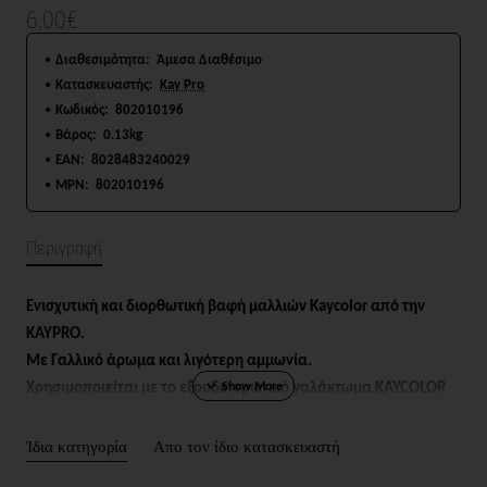
6,00€
Διαθεσιμότητα:
Άμεσα Διαθέσιμο
Κατασκευαστής:
Kay Pro
Κωδικός:
802010196
Βάρος:
0.13kg
EAN:
8028483240029
MPN:
802010196
Περιγραφή
Ενισχυτική και διορθωτική βαφή μαλλιών Kaycolor από την
KAYPRO.
Με Γαλλικό άρωμα και λιγότερη αμμωνία.
Χρησιμοποιείται με το εξουδετερωτικό γαλάκτωμα
KAYCOLOR
OXYCREAM
.
Σε σωληνάριο των 100ml.
Ίδια κατηγορία
Απο τον ίδιο κατασκευαστή