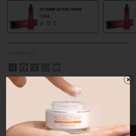
.01 DARK ACTUEL 100ml
7,60€
ΚΟΙΝΟΠΟΙΗΣΗ
Share
Facebook
X
WhatsApp
Email
ΣΧΕΤΙΚΑ ΠΡΟΙΟΝΤΑ
ΑΓΟΡΑΣΑΝ ΕΠΙΣΗΣ
ΑΠΟ ΤΗΝ ΙΔ