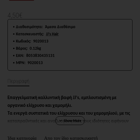
4,50€
Διαθεσιμότητα:
Άμεσα Διαθέσιμο
Κατασκευαστής:
JJ‘s Hair
Κωδικός:
9020013
Βάρος:
0.12kg
EAN:
8053830435131
MPN:
9020013
Περιγραφή
Επαγγελματική καλλυντική βαφή JJ‘s, εμπλουτισμένη με
οργανικό ελίχρυσο και χαμομήλι.
Τα ενεργά συστατικά του ελίχρυσου και του χαμομηλιού, με τις
καταπραϋντικές και αναζωογονητικές τους ιδιότητες αφήνουν
τα μαλλιά απαλά, λαμπερά και υγιή.
Η σύνθεση της βαφής είναι εμπλουτισμένη με Plex που
Ίδια κατηγορία
Απο τον ίδιο κατασκευαστή